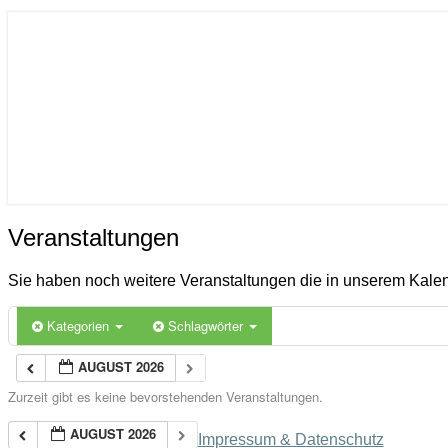
ICON
Gemeinde Ahlerstedt
Soziale Dorfentwicklung
Veranstaltungen
Veranstaltungen
Sie haben noch weitere Veranstaltungen die in unserem Kal
Kategorien
Schlagwörter
AUGUST 2026
Zurzeit gibt es keine bevorstehenden Veranstaltungen.
AUGUST 2026
Impressum & Datenschutz