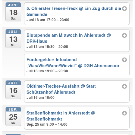
JUNI
5. Ohlerster Tresen-Treck
@ Ein Zug durch die
18
Gemeinde
Sa.
Juni 18 um 17:00 – 23:00
JULI
Blutspende am Mittwoch in Ahlerstedt
@
13
DRK-Haus
Mi.
Juli 13 um 15:30 – 20:00
Fördergelder: Infoabend
„Was/Wie/Wann/Wieviel“
@ DGH Ahrensmoor
Juli 13 um 19:00 – 20:30
JULI
Oldtimer-Trecker-Ausfahrt
@ Start
16
Schützenhof Ahlerstedt
Sa.
Juli 16 um 10:00
SEP.
Straßenflohmarkt in Ahlerstedt
@
25
Straßenflohmarkt
So.
Sep. 25 um 9:00 – 14:00