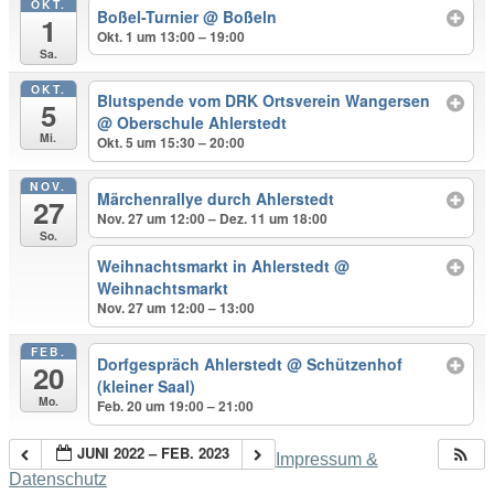
OKT.
Boßel-Turnier
@ Boßeln
1
Okt. 1 um 13:00 – 19:00
Sa.
OKT.
Blutspende vom DRK Ortsverein Wangersen
5
@ Oberschule Ahlerstedt
Mi.
Okt. 5 um 15:30 – 20:00
NOV.
Märchenrallye durch Ahlerstedt
27
Nov. 27 um 12:00 – Dez. 11 um 18:00
So.
Weihnachtsmarkt in Ahlerstedt
@
Weihnachtsmarkt
Nov. 27 um 12:00 – 13:00
FEB.
Dorfgespräch Ahlerstedt
@ Schützenhof
20
(kleiner Saal)
Mo.
Feb. 20 um 19:00 – 21:00
JUNI 2022 – FEB. 2023
Impressum &
Datenschutz