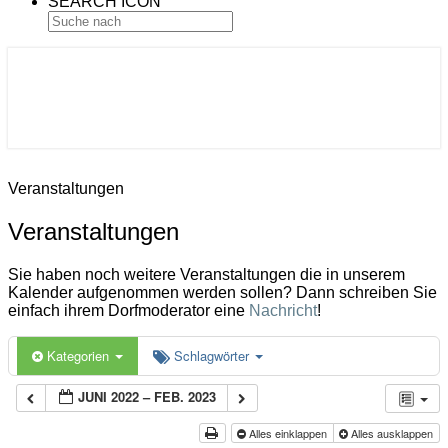
SEARCH ICON
Gemeinde Ahlerstedt
Soziale Dorfentwicklung
Veranstaltungen
Veranstaltungen
Sie haben noch weitere Veranstaltungen die in unserem
Kalender aufgenommen werden sollen? Dann schreiben Sie
einfach ihrem Dorfmoderator eine
Nachricht
!
Kategorien
Schlagwörter
JUNI 2022 – FEB. 2023
Alles einklappen
Alles ausklappen