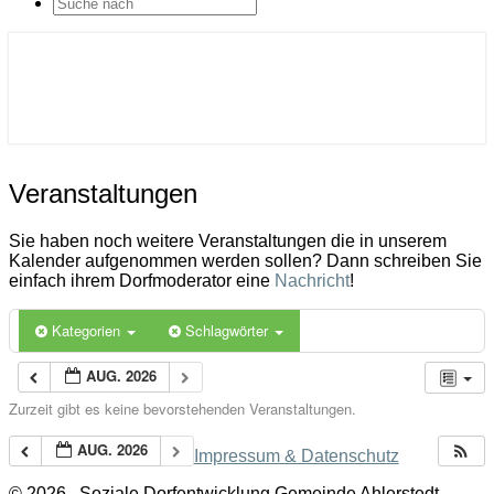
SEARCH
ICON
Gemeinde Ahlerstedt
Soziale Dorfentwicklung
Veranstaltungen
Veranstaltungen
Sie haben noch weitere Veranstaltungen die in unserem
Kalender aufgenommen werden sollen? Dann schreiben Sie
einfach ihrem Dorfmoderator eine
Nachricht
!
Kategorien
Schlagwörter
AUG. 2026
Zurzeit gibt es keine bevorstehenden Veranstaltungen.
AUG. 2026
Impressum & Datenschutz
© 2026
Soziale Dorfentwicklung Gemeinde Ahlerstedt