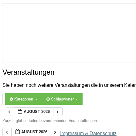
ICON
Gemeinde Ahlerstedt
Soziale Dorfentwicklung
Veranstaltungen
Veranstaltungen
Sie haben noch weitere Veranstaltungen die in unserem Kal
Kategorien
Schlagwörter
AUGUST 2026
Zurzeit gibt es keine bevorstehenden Veranstaltungen.
AUGUST 2026
Impressum & Datenschutz