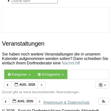
SEARCH
ICON
Gemeinde Ahlerstedt
Soziale Dorfentwicklung
Veranstaltungen
Veranstaltungen
Sie haben noch weitere Veranstaltungen die in unserem
Kalender aufgenommen werden sollen? Dann schreiben Sie
einfach ihrem Dorfmoderator eine
Nachricht
!
Kategorien
Schlagwörter
AUG. 2026
Zurzeit gibt es keine bevorstehenden Veranstaltungen.
AUG. 2026
Impressum & Datenschutz
© 2026
Soziale Dorfentwicklung Gemeinde Ahlerstedt