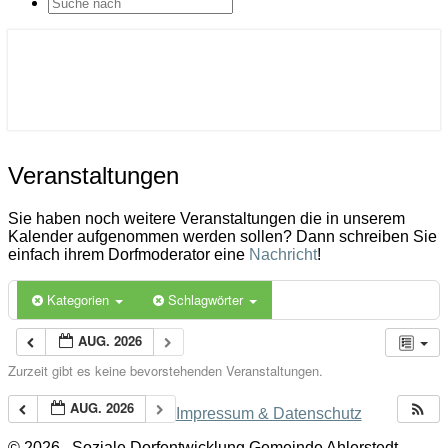
SEARCH
ICON
Gemeinde Ahlerstedt
Soziale Dorfentwicklung
Veranstaltungen
Veranstaltungen
Sie haben noch weitere Veranstaltungen die in unserem
Kalender aufgenommen werden sollen? Dann schreiben Sie
einfach ihrem Dorfmoderator eine
Nachricht
!
Kategorien
Schlagwörter
AUG. 2026
Zurzeit gibt es keine bevorstehenden Veranstaltungen.
AUG. 2026
Impressum & Datenschutz
© 2026
Soziale Dorfentwicklung Gemeinde Ahlerstedt