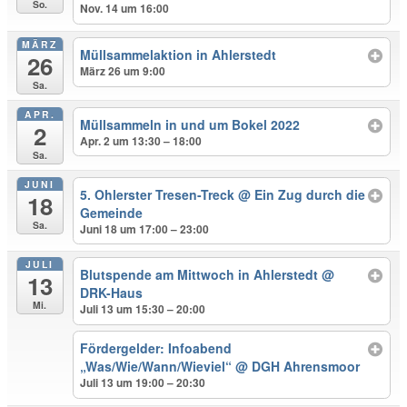
So.
Nov. 14 um 16:00
MÄRZ
Müllsammelaktion in Ahlerstedt
26
März 26 um 9:00
Sa.
APR.
Müllsammeln in und um Bokel 2022
2
Apr. 2 um 13:30 – 18:00
Sa.
JUNI
5. Ohlerster Tresen-Treck
@ Ein Zug durch die
18
Gemeinde
Sa.
Juni 18 um 17:00 – 23:00
JULI
Blutspende am Mittwoch in Ahlerstedt
@
13
DRK-Haus
Mi.
Juli 13 um 15:30 – 20:00
Fördergelder: Infoabend
„Was/Wie/Wann/Wieviel“
@ DGH Ahrensmoor
Juli 13 um 19:00 – 20:30