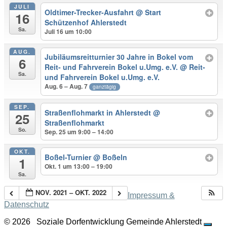
JULI
Oldtimer-Trecker-Ausfahrt
@ Start
16
Schützenhof Ahlerstedt
Sa.
Juli 16 um 10:00
AUG.
Jubiläumsreitturnier 30 Jahre in Bokel vom
6
Reit- und Fahrverein Bokel u.Umg. e.V.
@ Reit-
Sa.
und Fahrverein Bokel u.Umg. e.V.
Aug. 6 – Aug. 7
ganztägig
SEP.
Straßenflohmarkt in Ahlerstedt
@
25
Straßenflohmarkt
So.
Sep. 25 um 9:00 – 14:00
OKT.
Boßel-Turnier
@ Boßeln
1
Okt. 1 um 13:00 – 19:00
Sa.
NOV. 2021 – OKT. 2022
Impressum &
Datenschutz
© 2026
Soziale Dorfentwicklung Gemeinde Ahlerstedt