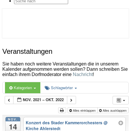
SEARCH
ICON
Gemeinde Ahlerstedt
Soziale Dorfentwicklung
Veranstaltungen
Veranstaltungen
Sie haben noch weitere Veranstaltungen die in unserem
Kalender aufgenommen werden sollen? Dann schreiben Sie
einfach ihrem Dorfmoderator eine
Nachricht
!
Kategorien
Schlagwörter
NOV. 2021 – OKT. 2022
Alles einklappen
Alles ausklappen
NOV.
Konzert des Stader Kammerorchesters
@
14
Kirche Ahlerstedt