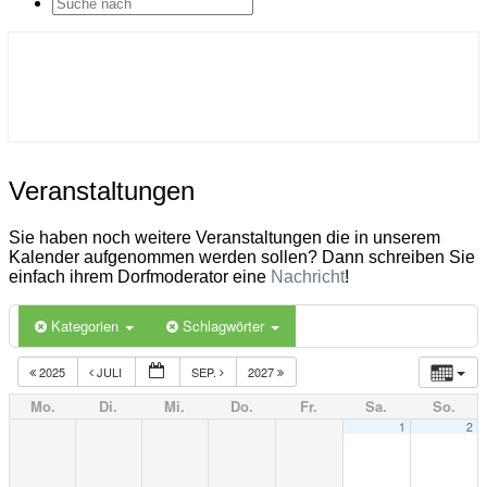
SEARCH
ICON
Gemeinde Ahlerstedt
Soziale Dorfentwicklung
Veranstaltungen
Veranstaltungen
Sie haben noch weitere Veranstaltungen die in unserem
Kalender aufgenommen werden sollen? Dann schreiben Sie
einfach ihrem Dorfmoderator eine
Nachricht
!
Kategorien
Schlagwörter
2025
JULI
SEP.
2027
Mo.
Di.
Mi.
Do.
Fr.
Sa.
So.
1
2