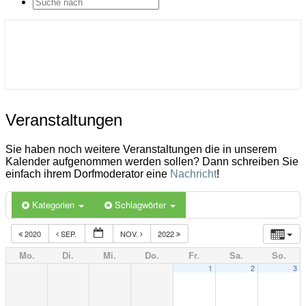
SEARCH
ICON
Gemeinde Ahlerstedt
Soziale Dorfentwicklung
Veranstaltungen
Veranstaltungen
Sie haben noch weitere Veranstaltungen die in unserem
Kalender aufgenommen werden sollen? Dann schreiben Sie
einfach ihrem Dorfmoderator eine
Nachricht
!
Kategorien
Schlagwörter
2020
SEP.
NOV.
2022
Mo.
Di.
Mi.
Do.
Fr.
Sa.
So.
1
2
3