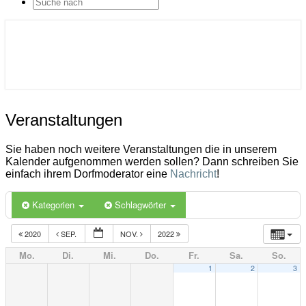
SEARCH
ICON
Gemeinde Ahlerstedt
Soziale Dorfentwicklung
Veranstaltungen
Veranstaltungen
Sie haben noch weitere Veranstaltungen die in unserem
Kalender aufgenommen werden sollen? Dann schreiben Sie
einfach ihrem Dorfmoderator eine
Nachricht
!
Kategorien
Schlagwörter
2020
SEP.
NOV.
2022
Mo.
Di.
Mi.
Do.
Fr.
Sa.
So.
1
2
3