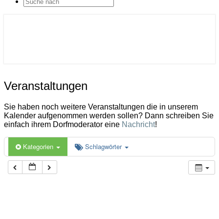
SEARCH
ICON
Gemeinde Ahlerstedt
Soziale Dorfentwicklung
Veranstaltungen
Veranstaltungen
Sie haben noch weitere Veranstaltungen die in unserem
Kalender aufgenommen werden sollen? Dann schreiben Sie
einfach ihrem Dorfmoderator eine
Nachricht
!
Kategorien
Schlagwörter