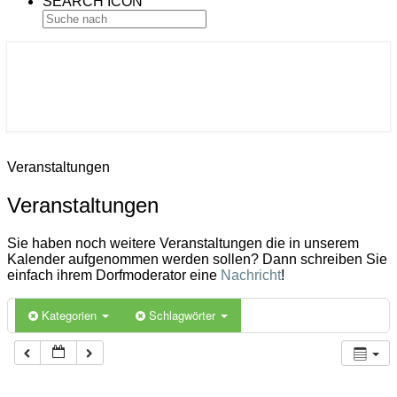
SEARCH ICON
Gemeinde Ahlerstedt
Soziale Dorfentwicklung
Veranstaltungen
Veranstaltungen
Sie haben noch weitere Veranstaltungen die in unserem
Kalender aufgenommen werden sollen? Dann schreiben Sie
einfach ihrem Dorfmoderator eine
Nachricht
!
Kategorien
Schlagwörter