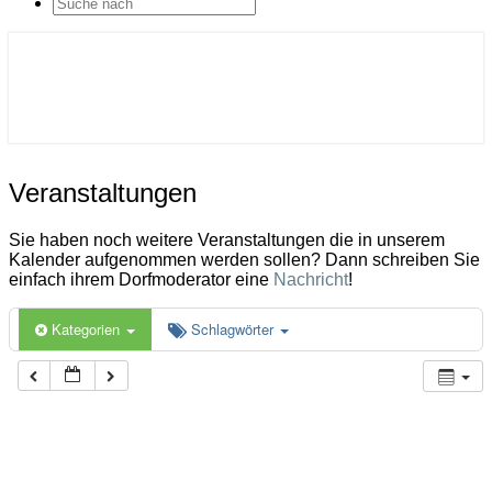
SEARCH
ICON
Gemeinde Ahlerstedt
Soziale Dorfentwicklung
Veranstaltungen
Veranstaltungen
Sie haben noch weitere Veranstaltungen die in unserem
Kalender aufgenommen werden sollen? Dann schreiben Sie
einfach ihrem Dorfmoderator eine
Nachricht
!
Kategorien
Schlagwörter