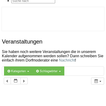
SEARCH
ICON
Gemeinde Ahlerstedt
Soziale Dorfentwicklung
Veranstaltungen
Veranstaltungen
Sie haben noch weitere Veranstaltungen die in unserem
Kalender aufgenommen werden sollen? Dann schreiben Sie
einfach ihrem Dorfmoderator eine
Nachricht
!
Kategorien
Schlagwörter