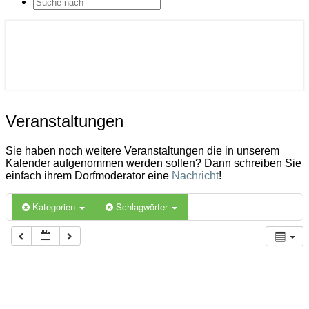
SEARCH
ICON
Gemeinde Ahlerstedt
Soziale Dorfentwicklung
Veranstaltungen
Veranstaltungen
Sie haben noch weitere Veranstaltungen die in unserem
Kalender aufgenommen werden sollen? Dann schreiben Sie
einfach ihrem Dorfmoderator eine
Nachricht
!
Kategorien
Schlagwörter