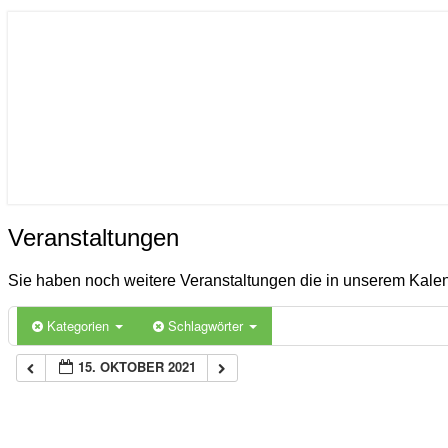
ICON
Gemeinde Ahlerstedt
Soziale Dorfentwicklung
Veranstaltungen
Veranstaltungen
Sie haben noch weitere Veranstaltungen die in unserem Kal
Kategorien
Schlagwörter
15. OKTOBER 2021