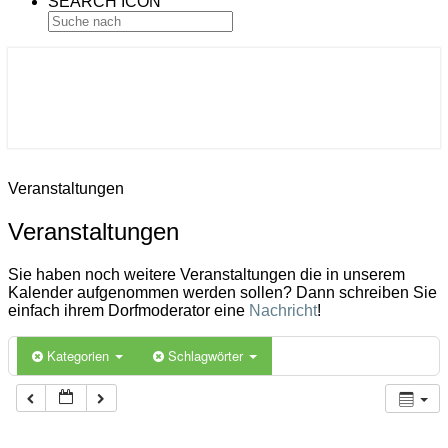
SEARCH ICON
Gemeinde Ahlerstedt
Soziale Dorfentwicklung
Veranstaltungen
Veranstaltungen
Sie haben noch weitere Veranstaltungen die in unserem
Kalender aufgenommen werden sollen? Dann schreiben Sie
einfach ihrem Dorfmoderator eine
Nachricht
!
Kategorien
Schlagwörter