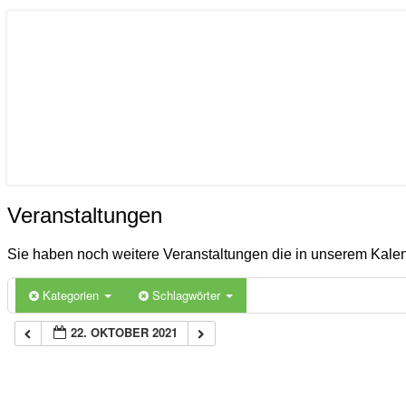
ICON
Gemeinde Ahlerstedt
Soziale Dorfentwicklung
Veranstaltungen
Veranstaltungen
Sie haben noch weitere Veranstaltungen die in unserem Kal
Kategorien
Schlagwörter
22. OKTOBER 2021