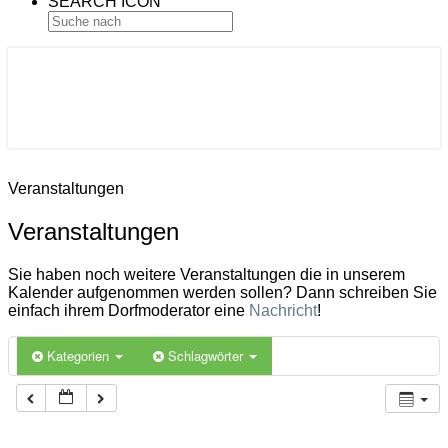
SEARCH ICON
Gemeinde Ahlerstedt
Soziale Dorfentwicklung
Veranstaltungen
Veranstaltungen
Sie haben noch weitere Veranstaltungen die in unserem
Kalender aufgenommen werden sollen? Dann schreiben Sie
einfach ihrem Dorfmoderator eine
Nachricht
!
Kategorien
Schlagwörter