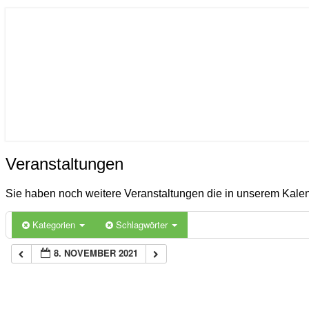
ICON
Gemeinde Ahlerstedt
Soziale Dorfentwicklung
Veranstaltungen
Veranstaltungen
Sie haben noch weitere Veranstaltungen die in unserem Kal
Kategorien
Schlagwörter
8. NOVEMBER 2021