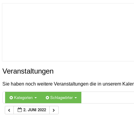
ICON
Gemeinde Ahlerstedt
Soziale Dorfentwicklung
Veranstaltungen
Veranstaltungen
Sie haben noch weitere Veranstaltungen die in unserem Kal
Kategorien
Schlagwörter
2. JUNI 2022