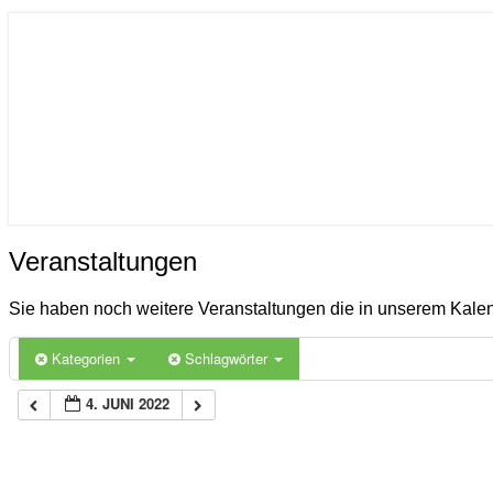
ICON
Gemeinde Ahlerstedt
Soziale Dorfentwicklung
Veranstaltungen
Veranstaltungen
Sie haben noch weitere Veranstaltungen die in unserem Kal
Kategorien
Schlagwörter
4. JUNI 2022