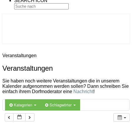
SEARCH ICON
Gemeinde Ahlerstedt
Soziale Dorfentwicklung
Veranstaltungen
Veranstaltungen
Sie haben noch weitere Veranstaltungen die in unserem
Kalender aufgenommen werden sollen? Dann schreiben Sie
einfach ihrem Dorfmoderator eine
Nachricht
!
Kategorien
Schlagwörter