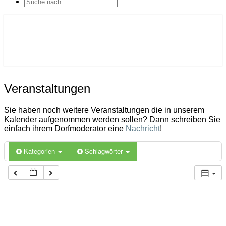
SEARCH
ICON
Gemeinde Ahlerstedt
Soziale Dorfentwicklung
Veranstaltungen
Veranstaltungen
Sie haben noch weitere Veranstaltungen die in unserem
Kalender aufgenommen werden sollen? Dann schreiben Sie
einfach ihrem Dorfmoderator eine
Nachricht
!
Kategorien
Schlagwörter