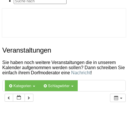
SEARCH
ICON
Gemeinde Ahlerstedt
Soziale Dorfentwicklung
Veranstaltungen
Veranstaltungen
Sie haben noch weitere Veranstaltungen die in unserem
Kalender aufgenommen werden sollen? Dann schreiben Sie
einfach ihrem Dorfmoderator eine
Nachricht
!
Kategorien
Schlagwörter