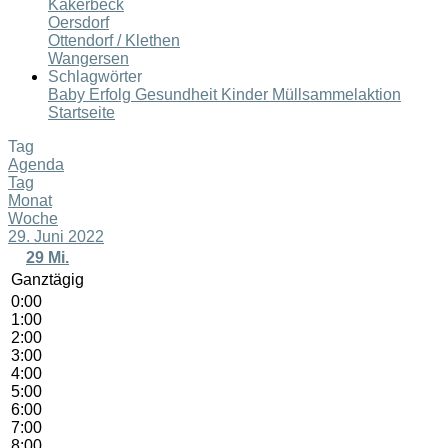
Kakerbeck
Oersdorf
Ottendorf / Klethen
Wangersen
Schlagwörter
Baby
Erfolg
Gesundheit
Kinder
Müllsammelaktion
Startseite
Tag
Agenda
Tag
Monat
Woche
29. Juni 2022
29
Mi.
Ganztägig
0:00
1:00
2:00
3:00
4:00
5:00
6:00
7:00
8:00