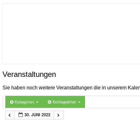
ICON
Gemeinde Ahlerstedt
Soziale Dorfentwicklung
Veranstaltungen
Veranstaltungen
Sie haben noch weitere Veranstaltungen die in unserem Kal
Kategorien
Schlagwörter
30. JUNI 2022