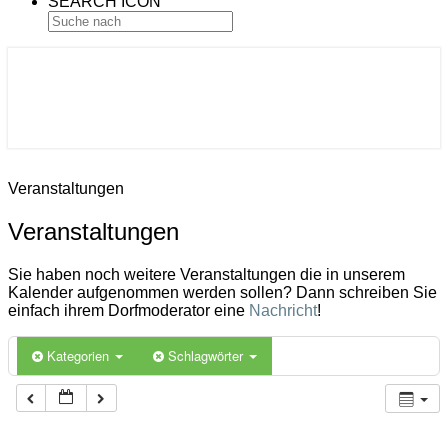
SEARCH ICON
Gemeinde Ahlerstedt
Soziale Dorfentwicklung
Veranstaltungen
Veranstaltungen
Sie haben noch weitere Veranstaltungen die in unserem
Kalender aufgenommen werden sollen? Dann schreiben Sie
einfach ihrem Dorfmoderator eine
Nachricht
!
Kategorien
Schlagwörter