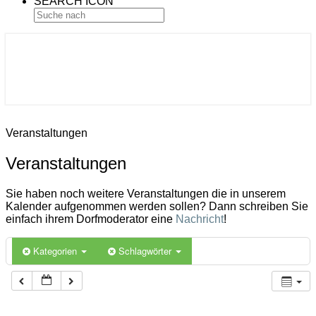
SEARCH ICON
Gemeinde Ahlerstedt
Soziale Dorfentwicklung
Veranstaltungen
Veranstaltungen
Sie haben noch weitere Veranstaltungen die in unserem
Kalender aufgenommen werden sollen? Dann schreiben Sie
einfach ihrem Dorfmoderator eine
Nachricht
!
Kategorien
Schlagwörter