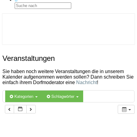
ICON
Gemeinde Ahlerstedt
Soziale Dorfentwicklung
Veranstaltungen
Veranstaltungen
Sie haben noch weitere Veranstaltungen die in unserem
Kalender aufgenommen werden sollen? Dann schreiben Sie
einfach ihrem Dorfmoderator eine
Nachricht
!
Kategorien
Schlagwörter