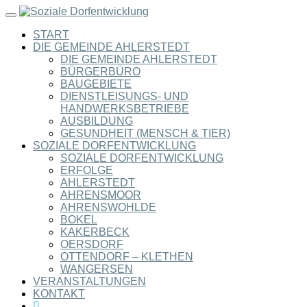
Toggle
navigation
START
DIE GEMEINDE AHLERSTEDT
DIE GEMEINDE AHLERSTEDT
BÜRGERBÜRO
BAUGEBIETE
DIENSTLEISUNGS- UND
HANDWERKSBETRIEBE
AUSBILDUNG
GESUNDHEIT (MENSCH & TIER)
SOZIALE DORFENTWICKLUNG
SOZIALE DORFENTWICKLUNG
ERFOLGE
AHLERSTEDT
AHRENSMOOR
AHRENSWOHLDE
BOKEL
KAKERBECK
OERSDORF
OTTENDORF – KLETHEN
WANGERSEN
VERANSTALTUNGEN
KONTAKT
SEARCH