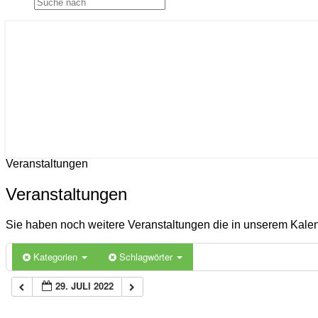
Gemeinde Ahlerstedt
Soziale Dorfentwicklung
Veranstaltungen
Veranstaltungen
Sie haben noch weitere Veranstaltungen die in unserem Kal
Kategorien
Schlagwörter
29. JULI 2022