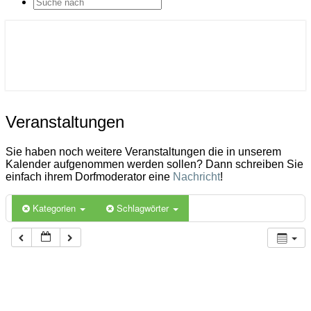
SEARCH
ICON
Gemeinde Ahlerstedt
Soziale Dorfentwicklung
Veranstaltungen
Veranstaltungen
Sie haben noch weitere Veranstaltungen die in unserem
Kalender aufgenommen werden sollen? Dann schreiben Sie
einfach ihrem Dorfmoderator eine
Nachricht
!
Kategorien
Schlagwörter