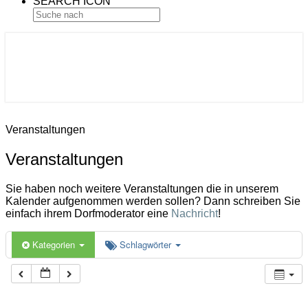
SEARCH ICON
Gemeinde Ahlerstedt
Soziale Dorfentwicklung
Veranstaltungen
Veranstaltungen
Sie haben noch weitere Veranstaltungen die in unserem
Kalender aufgenommen werden sollen? Dann schreiben Sie
einfach ihrem Dorfmoderator eine
Nachricht
!
Kategorien
Schlagwörter