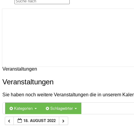
Gemeinde Ahlerstedt
Soziale Dorfentwicklung
Veranstaltungen
Veranstaltungen
Sie haben noch weitere Veranstaltungen die in unserem Kal
Kategorien
Schlagwörter
18. AUGUST 2022