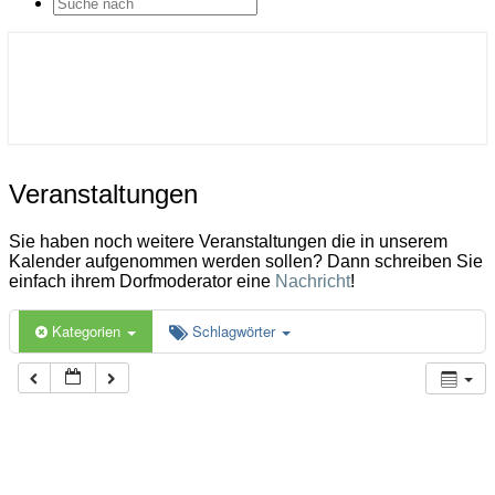
SEARCH
ICON
Gemeinde Ahlerstedt
Soziale Dorfentwicklung
Veranstaltungen
Veranstaltungen
Sie haben noch weitere Veranstaltungen die in unserem
Kalender aufgenommen werden sollen? Dann schreiben Sie
einfach ihrem Dorfmoderator eine
Nachricht
!
Kategorien
Schlagwörter