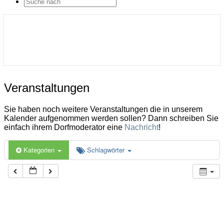
SEARCH
ICON
Gemeinde Ahlerstedt
Soziale Dorfentwicklung
Veranstaltungen
Veranstaltungen
Sie haben noch weitere Veranstaltungen die in unserem
Kalender aufgenommen werden sollen? Dann schreiben Sie
einfach ihrem Dorfmoderator eine
Nachricht
!
Kategorien
Schlagwörter