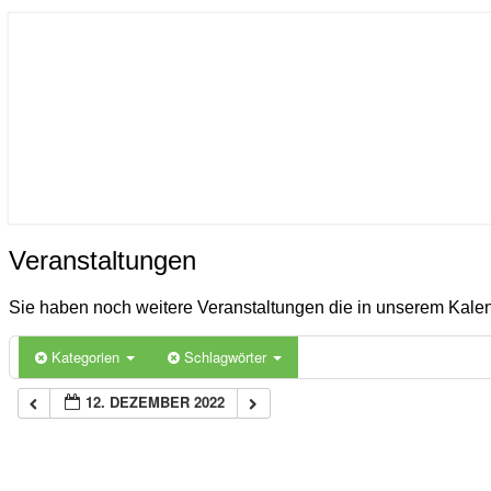
ICON
Gemeinde Ahlerstedt
Soziale Dorfentwicklung
Veranstaltungen
Veranstaltungen
Sie haben noch weitere Veranstaltungen die in unserem Kal
Kategorien
Schlagwörter
12. DEZEMBER 2022