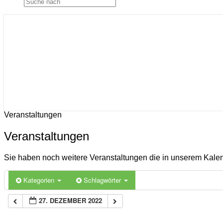
Gemeinde Ahlerstedt
Soziale Dorfentwicklung
Veranstaltungen
Veranstaltungen
Sie haben noch weitere Veranstaltungen die in unserem Kal
Kategorien
Schlagwörter
27. DEZEMBER 2022