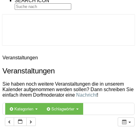
SEARCH ICON
Gemeinde Ahlerstedt
Soziale Dorfentwicklung
Veranstaltungen
Veranstaltungen
Sie haben noch weitere Veranstaltungen die in unserem
Kalender aufgenommen werden sollen? Dann schreiben Sie
einfach ihrem Dorfmoderator eine
Nachricht
!
Kategorien
Schlagwörter