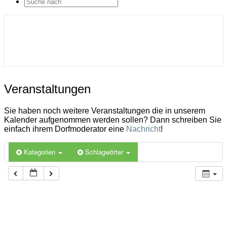
SEARCH
ICON
Gemeinde Ahlerstedt
Soziale Dorfentwicklung
Veranstaltungen
Veranstaltungen
Sie haben noch weitere Veranstaltungen die in unserem
Kalender aufgenommen werden sollen? Dann schreiben Sie
einfach ihrem Dorfmoderator eine
Nachricht
!
Kategorien
Schlagwörter