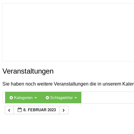
ICON
Gemeinde Ahlerstedt
Soziale Dorfentwicklung
Veranstaltungen
Veranstaltungen
Sie haben noch weitere Veranstaltungen die in unserem Kal
Kategorien
Schlagwörter
8. FEBRUAR 2023