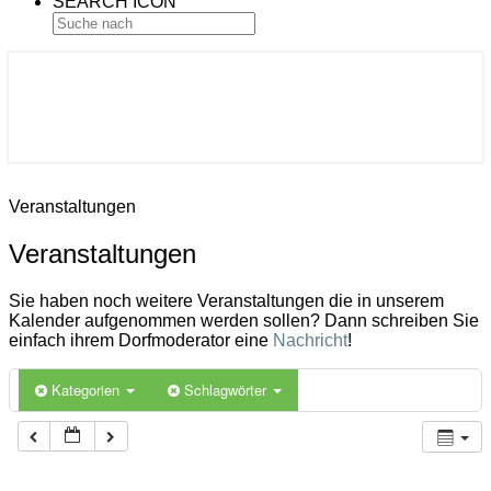
SEARCH ICON
Gemeinde Ahlerstedt
Soziale Dorfentwicklung
Veranstaltungen
Veranstaltungen
Sie haben noch weitere Veranstaltungen die in unserem
Kalender aufgenommen werden sollen? Dann schreiben Sie
einfach ihrem Dorfmoderator eine
Nachricht
!
Kategorien
Schlagwörter