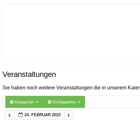
ICON
Gemeinde Ahlerstedt
Soziale Dorfentwicklung
Veranstaltungen
Veranstaltungen
Sie haben noch weitere Veranstaltungen die in unserem Kal
Kategorien
Schlagwörter
24. FEBRUAR 2023