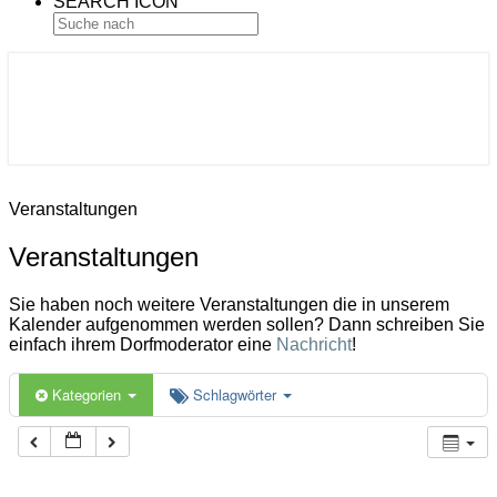
SEARCH ICON
Gemeinde Ahlerstedt
Soziale Dorfentwicklung
Veranstaltungen
Veranstaltungen
Sie haben noch weitere Veranstaltungen die in unserem
Kalender aufgenommen werden sollen? Dann schreiben Sie
einfach ihrem Dorfmoderator eine
Nachricht
!
Kategorien
Schlagwörter