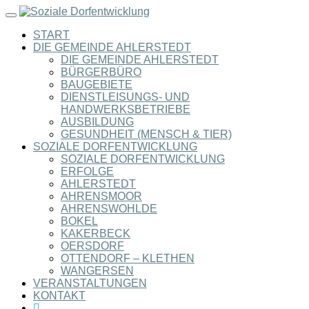
Toggle
navigation
START
DIE GEMEINDE AHLERSTEDT
DIE GEMEINDE AHLERSTEDT
BÜRGERBÜRO
BAUGEBIETE
DIENSTLEISUNGS- UND
HANDWERKSBETRIEBE
AUSBILDUNG
GESUNDHEIT (MENSCH & TIER)
SOZIALE DORFENTWICKLUNG
SOZIALE DORFENTWICKLUNG
ERFOLGE
AHLERSTEDT
AHRENSMOOR
AHRENSWOHLDE
BOKEL
KAKERBECK
OERSDORF
OTTENDORF – KLETHEN
WANGERSEN
VERANSTALTUNGEN
KONTAKT
SEARCH