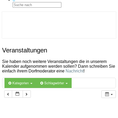
ICON
Gemeinde Ahlerstedt
Soziale Dorfentwicklung
Veranstaltungen
Veranstaltungen
Sie haben noch weitere Veranstaltungen die in unserem
Kalender aufgenommen werden sollen? Dann schreiben Sie
einfach ihrem Dorfmoderator eine
Nachricht
!
Kategorien
Schlagwörter