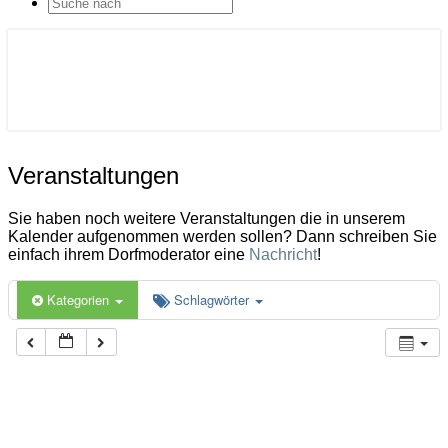
SEARCH
ICON
Gemeinde Ahlerstedt
Soziale Dorfentwicklung
Veranstaltungen
Veranstaltungen
Sie haben noch weitere Veranstaltungen die in unserem
Kalender aufgenommen werden sollen? Dann schreiben Sie
einfach ihrem Dorfmoderator eine
Nachricht
!
Kategorien
Schlagwörter