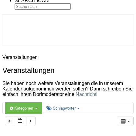
SEARCH ICON
Gemeinde Ahlerstedt
Soziale Dorfentwicklung
Veranstaltungen
Veranstaltungen
Sie haben noch weitere Veranstaltungen die in unserem
Kalender aufgenommen werden sollen? Dann schreiben Sie
einfach ihrem Dorfmoderator eine
Nachricht
!
Kategorien
Schlagwörter