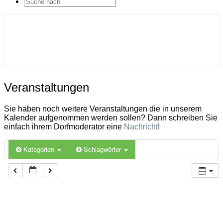
SEARCH
ICON
Gemeinde Ahlerstedt
Soziale Dorfentwicklung
Veranstaltungen
Veranstaltungen
Sie haben noch weitere Veranstaltungen die in unserem
Kalender aufgenommen werden sollen? Dann schreiben Sie
einfach ihrem Dorfmoderator eine
Nachricht
!
Kategorien
Schlagwörter