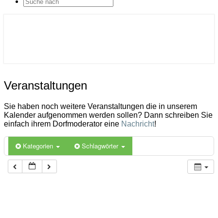
SEARCH
ICON
Gemeinde Ahlerstedt
Soziale Dorfentwicklung
Veranstaltungen
Veranstaltungen
Sie haben noch weitere Veranstaltungen die in unserem
Kalender aufgenommen werden sollen? Dann schreiben Sie
einfach ihrem Dorfmoderator eine
Nachricht
!
Kategorien
Schlagwörter