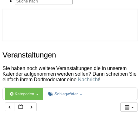
SEARCH
ICON
Gemeinde Ahlerstedt
Soziale Dorfentwicklung
Veranstaltungen
Veranstaltungen
Sie haben noch weitere Veranstaltungen die in unserem
Kalender aufgenommen werden sollen? Dann schreiben Sie
einfach ihrem Dorfmoderator eine
Nachricht
!
Kategorien
Schlagwörter